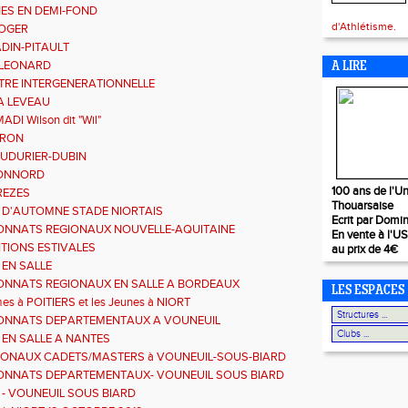
NES EN DEMI-FOND
d'Athlétisme.
ROGER
ADIN-PITAULT
 LEONARD
A LIRE
RE INTERGENERATIONNELLE
A LEVEAU
I Wilson dit "Wil"
TRON
AUDURIER-DUBIN
GONNORD
100 ans de l'Un
REZES
Thouarsaise
 D'AUTOMNE STADE NIORTAIS
Ecrit par Domi
NNATS REGIONAUX NOUVELLE-AQUITAINE
En vente à l'U
TIONS ESTIVALES
au prix de 4€
 EN SALLE
NNATS REGIONAUX EN SALLE A BORDEAUX
LES ESPACES
es à POITIERS et les Jeunes à NIORT
ONNATS DEPARTEMENTAUX A VOUNEUIL
 EN SALLE A NANTES
IONAUX CADETS/MASTERS à VOUNEUIL-SOUS-BIARD
19
NNATS DEPARTEMENTAUX- VOUNEUIL SOUS BIARD
19
 - VOUNEUIL SOUS BIARD