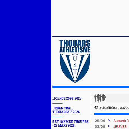
LICENCE 2026_2027
42 actualité(s) trouvée
URBAN TRAIL
THOUARSAIS 2026
>
25/04
Samedi 30
5 ET 10 KM DE THOUARS
- 28 MARS 2026
>
03/06
JEUNES