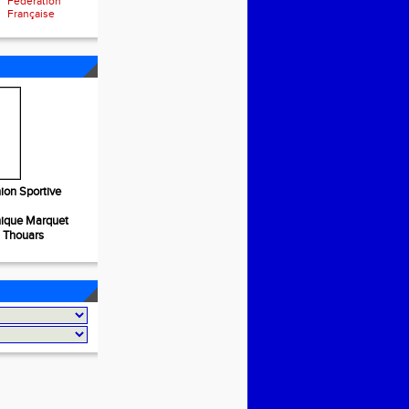
Fédération
Française
ion Sportive
nique Marquet
S Thouars