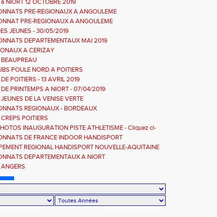
 à NIORT 12 OCTOBRE 2019
ONNATS PRE-REGIONAUX A ANGOULEME
ONNAT PRE-REGIONAUX A ANGOULEME
ES JEUNES - 30/05/2019
NNATS DEPARTEMENTAUX MAI 2019
IONAUX A CERIZAY
 BEAUPREAU
UBS POULE NORD A POITIERS
DE POITIERS - 13 AVRIL 2019
DE PRINTEMPS A NIORT - 07/04/2019
 JEUNES DE LA VENISE VERTE
NNATS REGIONAUX - BORDEAUX
 CREPS POITIERS
OTOS INAUGURATION PISTE ATHLETISME - Cliquez ci-
.
NNATS DE FRANCE INDOOR HANDISPORT
EMENT REGIONAL HANDISPORT NOUVELLE-AQUITAINE
ONNATS DEPARTEMENTAUX A NIORT
 ANGERS