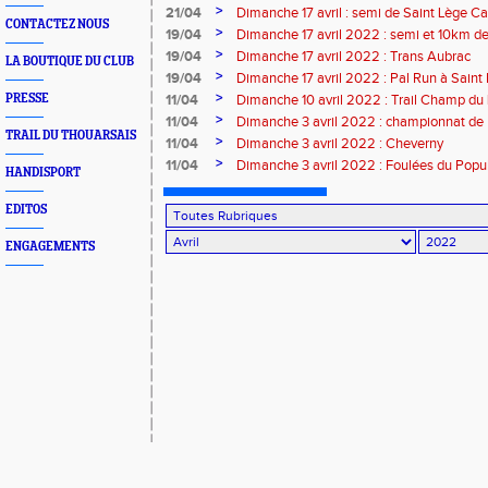
Noisné
>
21/04
Dimanche 17 avril : semi de Saint Lège Ca
CONTACTEZ NOUS
>
19/04
Dimanche 17 avril 2022 : semi et 10km de
>
19/04
Dimanche 17 avril 2022 : Trans Aubrac
LA BOUTIQUE DU CLUB
>
19/04
Dimanche 17 avril 2022 : Pal Run à Saint 
>
PRESSE
11/04
Dimanche 10 avril 2022 : Trail Champ du
>
11/04
Dimanche 3 avril 2022 : championnat de
TRAIL DU THOUARSAIS
au Château de Chamarande (91)
>
11/04
Dimanche 3 avril 2022 : Cheverny
>
11/04
Dimanche 3 avril 2022 : Foulées du Popu
HANDISPORT
EDITOS
ENGAGEMENTS