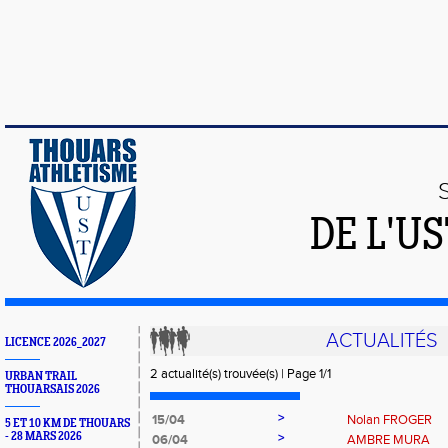
DE L'U
ACTUALITÉS
LICENCE 2026_2027
2 actualité(s) trouvée(s) | Page 1/1
URBAN TRAIL
THOUARSAIS 2026
>
15/04
Nolan FROGER
5 ET 10 KM DE THOUARS
- 28 MARS 2026
>
06/04
AMBRE MURA