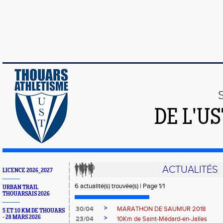
DE L'U
ACTUALITÉS
LICENCE 2026_2027
6 actualité(s) trouvée(s) | Page 1/1
URBAN TRAIL
THOUARSAIS 2026
>
30/04
MARATHON DE SAUMUR 2018
5 ET 10 KM DE THOUARS
- 28 MARS 2026
>
23/04
10Km de Saint-Médard-en-Jalles