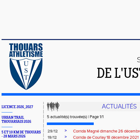
DE L'U
ACTUALITÉS
LICENCE 2026_2027
5 actualité(s) trouvée(s) | Page 1/1
URBAN TRAIL
THOUARSAIS 2026
>
29/12
Corrida Magné dimanche 26 décembr
5 ET 10 KM DE THOUARS
- 28 MARS 2026
>
19/12
Corrida de Courlay 18 décembre 2021