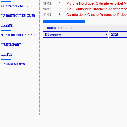
>
19/12
Marche Nordique : 3 dernières Label N
CONTACTEZ NOUS
>
14/12
Trail Tourlandry Dimanche 12 décemb
>
14/12
Corrida de la Crèche Dimanche 12 dé
LA BOUTIQUE DU CLUB
PRESSE
TRAIL DU THOUARSAIS
HANDISPORT
EDITOS
ENGAGEMENTS