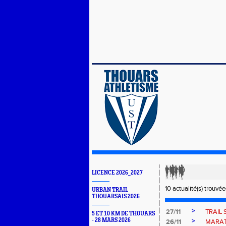
LICENCE 2026_2027
10 actualité(s) trouvée(
URBAN TRAIL
THOUARSAIS 2026
>
27/11
TRAIL 
5 ET 10 KM DE THOUARS
- 28 MARS 2026
>
26/11
MARAT