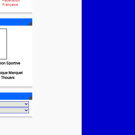
Fédération
Française
ion Sportive
nique Marquet
S Thouars