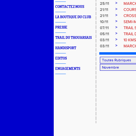
>
25/11
MARCH
CONTACTEZ NOUS
>
21/11
COURS
>
21/11
CROSS
LA BOUTIQUE DU CLUB
>
10/11
SEMI-
>
PRESSE
07/11
TRAIL
>
05/11
TRAIL 
TRAIL DU THOUARSAIS
>
03/11
10 KM
>
03/11
MARCH
HANDISPORT
EDITOS
ENGAGEMENTS