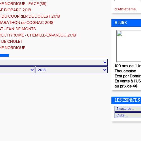
E NORDIQUE - PACE (35)
d'Athlétisme.
E BIOPARC 2018
 DU COURRIER DE L'OUEST 2018
MARATHON de COGNAC 2018
A LIRE
 ST-JEAN-DE-MONTS
DE L'HYROME - CHEMILLE-EN-ANJOU 2018
S DE CHOLET
E NORDIQUE -
100 ans de l'Un
Thouarsaise
Ecrit par Domi
En vente à l'U
au prix de 4€
LES ESPACES