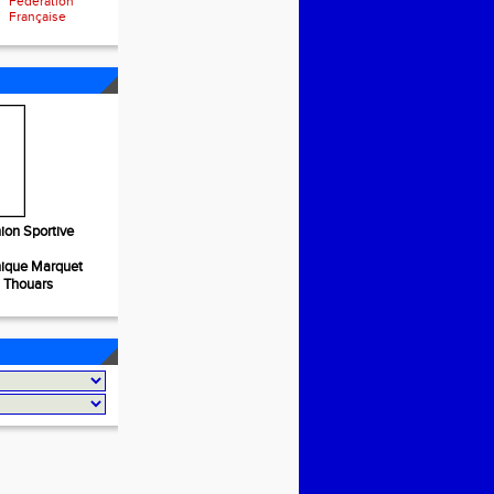
Fédération
Française
ion Sportive
nique Marquet
S Thouars