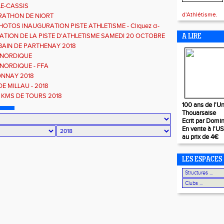
E-CASSIS
d'Athlétisme.
RATHON DE NIORT
OTOS INAUGURATION PISTE ATHLETISME - Cliquez ci-
TION DE LA PISTE D'ATHLETISME SAMEDI 20 OCTOBRE
A LIRE
BAIN DE PARTHENAY 2018
NORDIQUE
NORDIQUE - FFA
NNAY 2018
DE MILLAU - 2018
0 KMS DE TOURS 2018
100 ans de l'Un
Thouarsaise
Ecrit par Domi
En vente à l'U
au prix de 4€
LES ESPACES