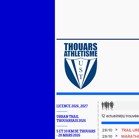
LICENCE 2026_2027
12 actualité(s) trouvée(
URBAN TRAIL
THOUARSAIS 2026
>
29/10
TRAIL UR
5 ET 10 KM DE THOUARS
- 28 MARS 2026
>
29/10
MARATH