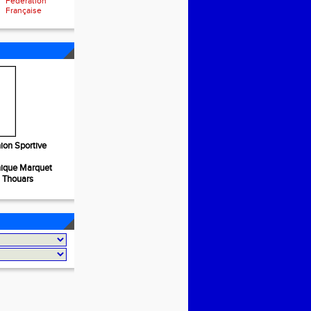
Fédération
Française
ion Sportive
nique Marquet
S Thouars