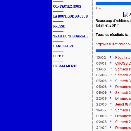
CONTACTEZ NOUS
Trail
LA BOUTIQUE DU CLUB
Beaucoup d'athlètes t
15km et 26Km.
PRESSE
Tous les résultats ici :
TRAIL DU THOUARSAIS
http://resultat.chro
HANDISPORT
EDITOS
>
10/02
Résultat
>
03/01
CROSS 
ENGAGEMENTS
>
13/06
Samedi 10
>
05/06
Samedi 2 
Velay
>
05/06
Samedi 3 
>
05/06
Dimanche
>
05/06
Samedi 2
>
22/05
Dimanche
>
22/05
Jeudi 18 
>
16/05
Samedi 13
>
09/05
Dimanche
>
02/05
Samedi 29
>
24/04
Dimanche