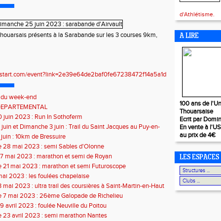
d'Athlétisme.
houarsais présents à la Sarabande sur les 3 courses 9km,
A LIRE
no-start.com/event?link=2e39e64de2baf0fe67238472f14a5a1d
s du week-end
100 ans de l'Un
DEPARTEMENTAL
Thouarsaise
 juin 2023 : Run In Sothoferm
Ecrit par Domi
juin et Dimanche 3 juin : Trail du Saint Jacques au Puy-en-
En vente à l'U
au prix de 4€
juin : 10km de Bressuire
 28 mai 2023 : semi Sables d'Olonne
7 mai 2023 : marathon et semi de Royan
LES ESPACES
 21 mai 2023 : marathon et semi Futuroscope
mai 2023 : les foulées chapelaise
 mai 2023 : ultra trail des coursières à Saint-Martin-en-Haut
 7 mai 2023 : 26ème Galopade de Richelieu
 avril 2023 : foulée Neuville du Poitou
 23 avril 2023 : semi marathon Nantes