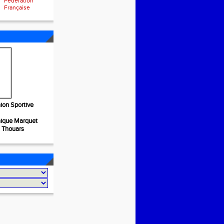
Fédération
Française
ion Sportive
nique Marquet
S Thouars