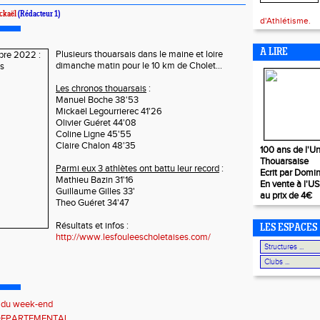
ckaël
(Rédacteur 1)
d'Athlétisme.
A LIRE
Plusieurs thouarsais dans le maine et loire
dimanche matin pour le 10 km de Cholet...
Les chronos thouarsais
:
Manuel Boche 38'53
Mickaël Legourrierec 41'26
Olivier Guéret 44'08
Coline Ligne 45'55
Claire Chalon 48'35
100 ans de l'Un
Thouarsaise
Parmi eux 3 athlètes ont battu leur record
:
Ecrit par Domi
Mathieu Bazin 31'16
En vente à l'U
Guillaume Gilles 33'
au prix de 4€
Theo Guéret 34'47
Résultats et infos :
LES ESPACES
http://www.lesfouleescholetaises.com/
s du week-end
DEPARTEMENTAL