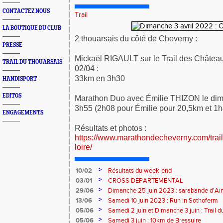
CONTACTEZ NOUS
Trail
LA BOUTIQUE DU CLUB
2 thouarsais du côté de Cheverny :
PRESSE
Mickaël RIGAULT sur le Trail des Château
TRAIL DU THOUARSAIS
02/04 :
33km en 3h30
HANDISPORT
EDITOS
Marathon Duo avec Émilie THIZON le dim
3h55 (2h08 pour Émilie pour 20,5km et 1
ENGAGEMENTS
Résultats et photos :
https://www.marathondecheverny.com/trail
loire/
>
10/02
Résultats du week-end
>
03/01
CROSS DEPARTEMENTAL
>
29/06
Dimanche 25 juin 2023 : sarabande d'Air
>
13/06
Samedi 10 juin 2023 : Run In Sothoferm
>
05/06
Samedi 2 juin et Dimanche 3 juin : Trail 
Velay
>
05/06
Samedi 3 juin : 10km de Bressuire