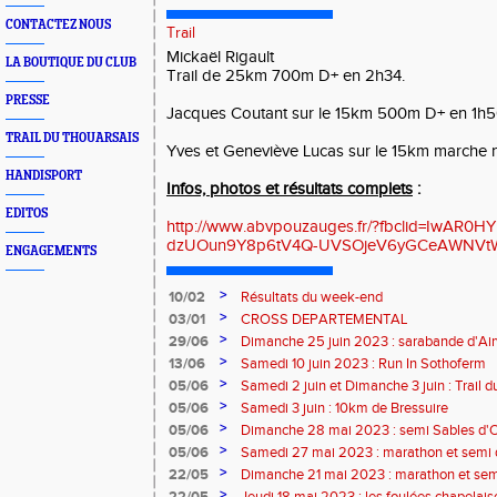
CONTACTEZ NOUS
Trail
Mickaël Rigault
LA BOUTIQUE DU CLUB
Trail de 25km 700m D+ en 2h34.
PRESSE
Jacques Coutant sur le 15km 500m D+ en 1h
TRAIL DU THOUARSAIS
Yves et Geneviève Lucas sur le 15km marche 
HANDISPORT
Infos, photos et résultats complets
:
EDITOS
http://www.abvpouzauges.fr/?fbclid=IwAR0
dzUOun9Y8p6tV4Q-UVSOjeV6yGCeAWNVt
ENGAGEMENTS
>
10/02
Résultats du week-end
>
03/01
CROSS DEPARTEMENTAL
>
29/06
Dimanche 25 juin 2023 : sarabande d'Air
>
13/06
Samedi 10 juin 2023 : Run In Sothoferm
>
05/06
Samedi 2 juin et Dimanche 3 juin : Trail 
Velay
>
05/06
Samedi 3 juin : 10km de Bressuire
>
05/06
Dimanche 28 mai 2023 : semi Sables d'
>
05/06
Samedi 27 mai 2023 : marathon et semi
>
22/05
Dimanche 21 mai 2023 : marathon et sem
>