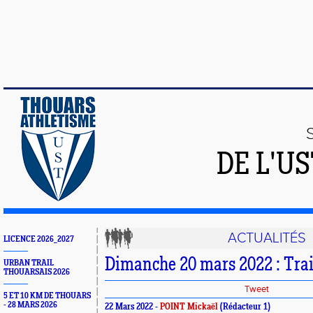
DE L'U
ACTUALITÉS
LICENCE 2026_2027
Dimanche 20 mars 2022 : Trai
URBAN TRAIL
THOUARSAIS 2026
Tweet
5 ET 10 KM DE THOUARS
- 28 MARS 2026
22 Mars 2022 -
POINT Mickaël
(Rédacteur 1)