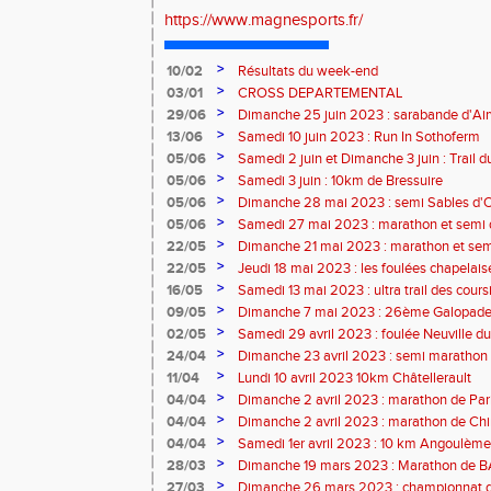
https://www.magnesports.fr/
>
10/02
Résultats du week-end
>
03/01
CROSS DEPARTEMENTAL
>
29/06
Dimanche 25 juin 2023 : sarabande d'Air
>
13/06
Samedi 10 juin 2023 : Run In Sothoferm
>
05/06
Samedi 2 juin et Dimanche 3 juin : Trail 
Velay
>
05/06
Samedi 3 juin : 10km de Bressuire
>
05/06
Dimanche 28 mai 2023 : semi Sables d'
>
05/06
Samedi 27 mai 2023 : marathon et semi
>
22/05
Dimanche 21 mai 2023 : marathon et sem
>
22/05
Jeudi 18 mai 2023 : les foulées chapelais
>
16/05
Samedi 13 mai 2023 : ultra trail des cour
>
09/05
Dimanche 7 mai 2023 : 26ème Galopade 
>
02/05
Samedi 29 avril 2023 : foulée Neuville du
>
24/04
Dimanche 23 avril 2023 : semi marathon
>
11/04
Lundi 10 avril 2023 10km Châtellerault
>
04/04
Dimanche 2 avril 2023 : marathon de Par
>
04/04
Dimanche 2 avril 2023 : marathon de Ch
>
04/04
Samedi 1er avril 2023 : 10 km Angoulème
>
28/03
Dimanche 19 mars 2023 : Marathon de
>
27/03
Dimanche 26 mars 2023 : championnat d