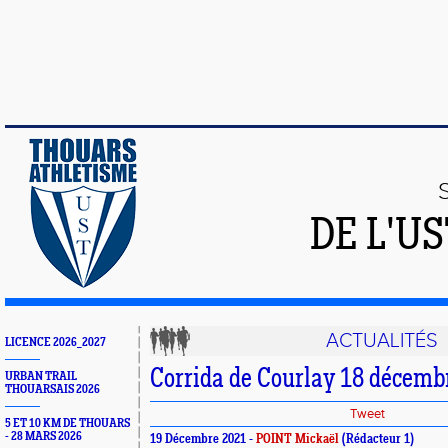
DE L'U
ACTUALITÉS
LICENCE 2026_2027
Corrida de Courlay 18 décemb
URBAN TRAIL
THOUARSAIS 2026
Tweet
5 ET 10 KM DE THOUARS
- 28 MARS 2026
19 Décembre 2021 -
POINT Mickaël
(Rédacteur 1)