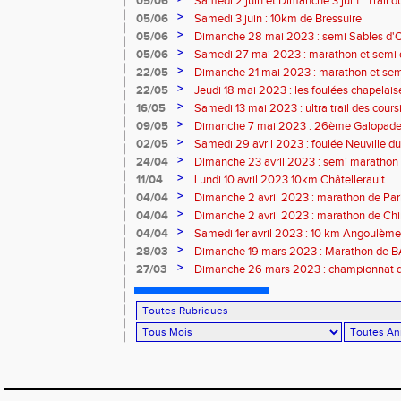
05/06
Samedi 2 juin et Dimanche 3 juin : Trail 
Velay
>
05/06
Samedi 3 juin : 10km de Bressuire
>
05/06
Dimanche 28 mai 2023 : semi Sables d'
>
05/06
Samedi 27 mai 2023 : marathon et semi
>
22/05
Dimanche 21 mai 2023 : marathon et sem
>
22/05
Jeudi 18 mai 2023 : les foulées chapelais
>
16/05
Samedi 13 mai 2023 : ultra trail des cour
>
09/05
Dimanche 7 mai 2023 : 26ème Galopade 
>
02/05
Samedi 29 avril 2023 : foulée Neuville du
>
24/04
Dimanche 23 avril 2023 : semi marathon
>
11/04
Lundi 10 avril 2023 10km Châtellerault
>
04/04
Dimanche 2 avril 2023 : marathon de Par
>
04/04
Dimanche 2 avril 2023 : marathon de Ch
>
04/04
Samedi 1er avril 2023 : 10 km Angoulème
>
28/03
Dimanche 19 mars 2023 : Marathon de
>
27/03
Dimanche 26 mars 2023 : championnat d