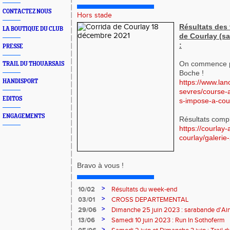
CONTACTEZ NOUS
Hors stade
Résultats des 
LA BOUTIQUE DU CLUB
de Courlay (s
:
PRESSE
On commence par
TRAIL DU THOUARSAIS
Boche !
HANDISPORT
https://www.lan
sevres/course-a
EDITOS
s-impose-a-cou
ENGAGEMENTS
Résultats compl
https://courlay-
courlay/galerie
Bravo à vous !
>
10/02
Résultats du week-end
>
03/01
CROSS DEPARTEMENTAL
>
29/06
Dimanche 25 juin 2023 : sarabande d'Air
>
13/06
Samedi 10 juin 2023 : Run In Sothoferm
>