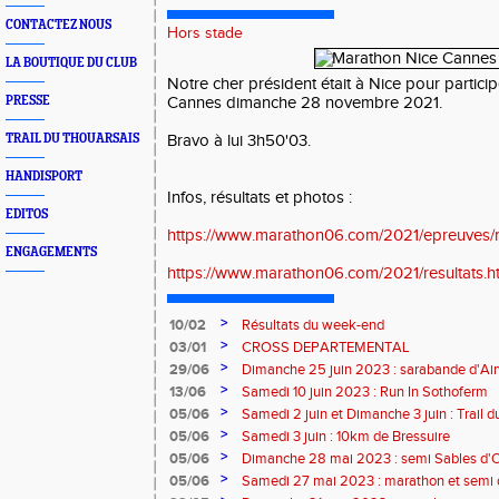
CONTACTEZ NOUS
Hors stade
LA BOUTIQUE DU CLUB
Notre cher président était à Nice pour partic
PRESSE
Cannes dimanche 28 novembre 2021.
TRAIL DU THOUARSAIS
Bravo à lui 3h50'03.
HANDISPORT
Infos, résultats et photos :
EDITOS
https://www.marathon06.com/2021/epreuves/
ENGAGEMENTS
https://www.marathon06.com/2021/resultats.h
>
10/02
Résultats du week-end
>
03/01
CROSS DEPARTEMENTAL
>
29/06
Dimanche 25 juin 2023 : sarabande d'Air
>
13/06
Samedi 10 juin 2023 : Run In Sothoferm
>
05/06
Samedi 2 juin et Dimanche 3 juin : Trail 
Velay
>
05/06
Samedi 3 juin : 10km de Bressuire
>
05/06
Dimanche 28 mai 2023 : semi Sables d'
>
05/06
Samedi 27 mai 2023 : marathon et semi