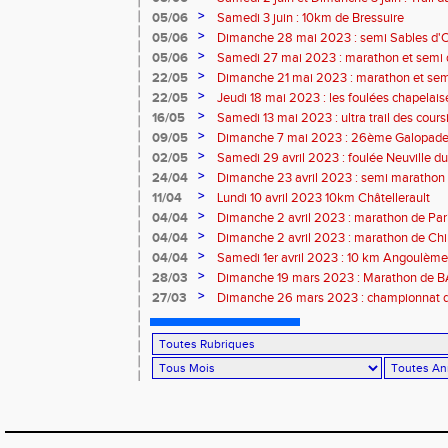
Velay
>
05/06
Samedi 3 juin : 10km de Bressuire
>
05/06
Dimanche 28 mai 2023 : semi Sables d'
>
05/06
Samedi 27 mai 2023 : marathon et semi
>
22/05
Dimanche 21 mai 2023 : marathon et sem
>
22/05
Jeudi 18 mai 2023 : les foulées chapelais
>
16/05
Samedi 13 mai 2023 : ultra trail des cour
>
09/05
Dimanche 7 mai 2023 : 26ème Galopade 
>
02/05
Samedi 29 avril 2023 : foulée Neuville du
>
24/04
Dimanche 23 avril 2023 : semi marathon
>
11/04
Lundi 10 avril 2023 10km Châtellerault
>
04/04
Dimanche 2 avril 2023 : marathon de Par
>
04/04
Dimanche 2 avril 2023 : marathon de Ch
>
04/04
Samedi 1er avril 2023 : 10 km Angoulème
>
28/03
Dimanche 19 mars 2023 : Marathon de
>
27/03
Dimanche 26 mars 2023 : championnat d