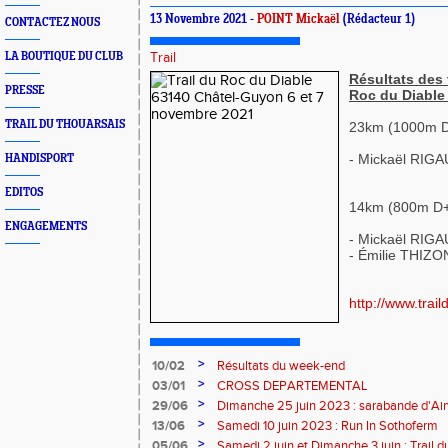
13 Novembre 2021 -
POINT Mickaël
(Rédacteur 1)
CONTACTEZ NOUS
LA BOUTIQUE DU CLUB
Trail
Résultats des
PRESSE
Roc du Diable
TRAIL DU THOUARSAIS
23km (1000m D+
- Mickaël RIG
HANDISPORT
EDITOS
14km (800m D+
ENGAGEMENTS
- Mickaël RIG
- Émilie THIZO
http://www.trai
>
10/02
Résultats du week-end
>
03/01
CROSS DEPARTEMENTAL
>
29/06
Dimanche 25 juin 2023 : sarabande d'Air
>
13/06
Samedi 10 juin 2023 : Run In Sothoferm
>
05/06
Samedi 2 juin et Dimanche 3 juin : Trail 