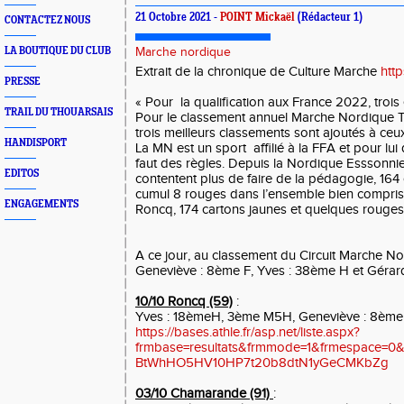
21 Octobre 2021 -
POINT Mickaël
(Rédacteur 1)
CONTACTEZ NOUS
LA BOUTIQUE DU CLUB
Marche nordique
Extrait de la chronique de Culture Marche
htt
PRESSE
« Pour la qualification aux France 2022, troi
TRAIL DU THOUARSAIS
Pour le classement annuel Marche Nordique T
trois meilleurs classements sont ajoutés 
HANDISPORT
La MN est un sport affilié à la FFA et pour lui 
faut des règles. Depuis la Nordique Esssonnie
EDITOS
contentent plus de faire de la pédagogie, 164 
cumul 8 rouges dans l’ensemble bien compris
ENGAGEMENTS
Roncq, 174 cartons jaunes et quelques rouges
A ce jour, au classement du Circuit Marche No
Geneviève : 8ème F, Yves : 38ème H et Géra
10/10 Roncq (59)
:
Yves : 18èmeH, 3ème M5H, Geneviève : 8èm
https://bases.athle.fr/asp.net/liste.aspx?
frmbase=resultats&frmmode=1&frmespace=0
BtWhHO5HV10HP7t20b8dtN1yGeCMKbZg
03/10 Chamarande (91)
: