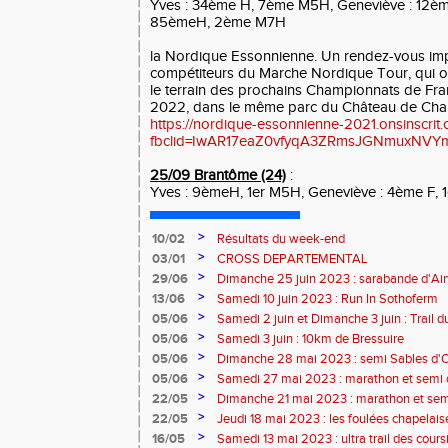
Yves : 34ème H, 7ème M5H, Geneviève : 12èm
85èmeH, 2ème M7H
la Nordique Essonnienne. Un rendez-vous imp
compétiteurs du Marche Nordique Tour, qui on
le terrain des prochains Championnats de Fran
2022, dans le même parc du Château de Cha
https://nordique-essonnienne-2021.onsinscrit.
fbclid=IwAR17eaZ0vfyqA3ZRmsJGNmuxNVY
25/09 Brantôme (24)
:
Yves : 9èmeH, 1er M5H, Geneviève : 4ème F, 
>
10/02
Résultats du week-end
>
03/01
CROSS DEPARTEMENTAL
>
29/06
Dimanche 25 juin 2023 : sarabande d'Air
>
13/06
Samedi 10 juin 2023 : Run In Sothoferm
>
05/06
Samedi 2 juin et Dimanche 3 juin : Trail 
Velay
>
05/06
Samedi 3 juin : 10km de Bressuire
>
05/06
Dimanche 28 mai 2023 : semi Sables d'
>
05/06
Samedi 27 mai 2023 : marathon et semi
>
22/05
Dimanche 21 mai 2023 : marathon et sem
>
22/05
Jeudi 18 mai 2023 : les foulées chapelais
>
16/05
Samedi 13 mai 2023 : ultra trail des cour