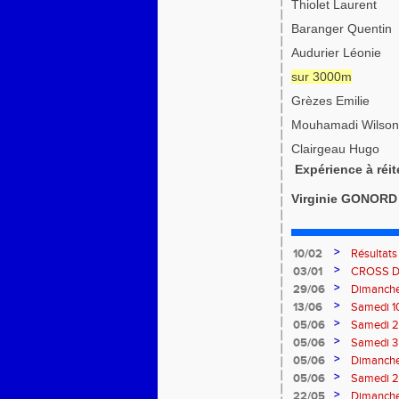
Thiolet Laurent
Baranger Quentin
Audurier Léonie
sur 3000m
Grèzes Emilie
Mouhamadi Wilson
Clairgeau Hugo
Expérience à réit
Virginie GONORD
>
10/02
Résultat
>
03/01
CROSS 
>
29/06
Dimanche 
>
13/06
Samedi 10
>
05/06
Samedi 2 
Velay
>
05/06
Samedi 3 
>
05/06
Dimanche
>
05/06
Samedi 2
>
22/05
Dimanche