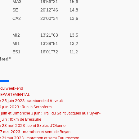
MA3
19'56''31
15,6
SE
20'12''46
14,8
CA2
22'00''34
13,6
MI2
13'21''63
13,5
MI1
13'39''51
13,2
ES1
16'01''72
11,2
érer!"
s du week-end
DEPARTEMENTAL
25 juin 2023 : sarabande d'Airvault
 juin 2023 : Run In Sothoferm
juin et Dimanche 3 juin : Trail du Saint Jacques au Puy-en-
juin : 10km de Bressuire
 28 mai 2023 : semi Sables d'Olonne
7 mai 2023 : marathon et semi de Royan
 21 mai 2023 : marathon et semi Futuroscope