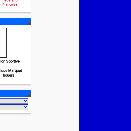
Fédération
Française
ion Sportive
nique Marquet
S Thouars