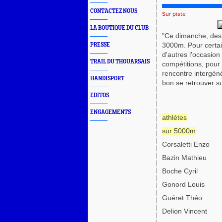
CONTACTEZ NOUS
Sur piste
LA BOUTIQUE DU CLUB
"Ce dimanche, des 
3000m. Pour certain
PRESSE
d'autres l'occasion
TRAIL DU THOUARSAIS
compétitions, pour 
rencontre intergéné
HANDISPORT
bon se retrouver su
EDITOS
ENGAGEMENTS
athlètes
sur 5000m
Corsaletti Enzo
Bazin Mathieu
Boche Cyril
Gonord Louis
Guéret Théo
Delion Vincent