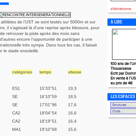
d'Athlétisme.
athlètes de l'UST se sont testés sur 5000m et sur
A LIRE
s, il s'agissait là d'une reprise après blessure, pour
 de retrouver la piste après des mois sans
d'autres encore l'opportunité de participer à une
rationnelle très sympa. Dans tous les cas, il faisait
r le stade ensoleillé.
100 ans de l'Un
Thouarsaise
catégories
temps
vitesse
Ecrit par Domi
En vente à l'U
au prix de 4€
ES1
15'33''51
19,3
SE
16'10''59
18,5
LES ESPACES
SE
17'01''96
17,6
CA2
18'04''54
16,6
CA2
18'19''51
16,4
MA1
19'10''68
15,6