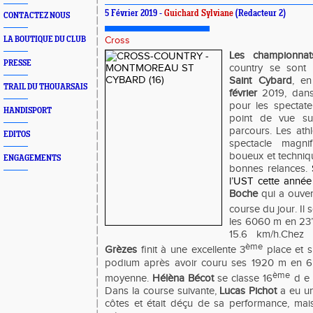
5 Février 2019 -
Guichard Sylviane
(Redacteur 2)
CONTACTEZ NOUS
LA BOUTIQUE DU CLUB
Cross
Les
championnats
PRESSE
country
se sont 
Saint Cybard
, e
TRAIL DU THOUARSAIS
février
2019
,
dans
pour les spectate
HANDISPORT
point de vue su
parcours. Les ath
EDITOS
spectacle magni
boueux et techniq
ENGAGEMENTS
bonnes relances.
S
l’UST cette année 
Boche
qui a ouvert
course du jour. Il 
les 6060 m en 23’
15.6 km/h.
Chez 
ème
Grèzes
finit à une excellente 3
place et s
podium après avoir couru ses 1920 m en 6’5
ème
moyenne.
Hélèna Bécot
se classe 16
d e 
Dans la course suivante,
Lucas Pichot
a eu un
côtes et était déçu de sa performance, mais