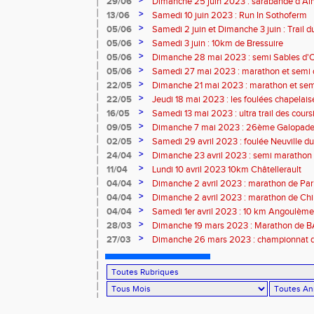
29/06
Dimanche 25 juin 2023 : sarabande d'Air
>
13/06
Samedi 10 juin 2023 : Run In Sothoferm
>
05/06
Samedi 2 juin et Dimanche 3 juin : Trail 
Velay
>
05/06
Samedi 3 juin : 10km de Bressuire
>
05/06
Dimanche 28 mai 2023 : semi Sables d'
>
05/06
Samedi 27 mai 2023 : marathon et semi
>
22/05
Dimanche 21 mai 2023 : marathon et sem
>
22/05
Jeudi 18 mai 2023 : les foulées chapelais
>
16/05
Samedi 13 mai 2023 : ultra trail des cour
>
09/05
Dimanche 7 mai 2023 : 26ème Galopade 
>
02/05
Samedi 29 avril 2023 : foulée Neuville du
>
24/04
Dimanche 23 avril 2023 : semi marathon
>
11/04
Lundi 10 avril 2023 10km Châtellerault
>
04/04
Dimanche 2 avril 2023 : marathon de Par
>
04/04
Dimanche 2 avril 2023 : marathon de Ch
>
04/04
Samedi 1er avril 2023 : 10 km Angoulème
>
28/03
Dimanche 19 mars 2023 : Marathon de
>
27/03
Dimanche 26 mars 2023 : championnat d