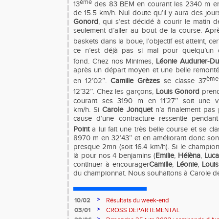
ème
13
des 83 BEM en courant les 2340 m en
de 15.5 km/h. Nul doute qu’il y aura des jour
Gonord
, qui s’est décidé à courir le matin de
seulement d’aller au bout de la course. Apr
baskets dans la boue, l’objectif est atteint, cer
ce n’est déjà pas si mal pour quelqu’un 
fond.
Chez nos Minimes,
Léonie Audurier-Du
après un départ moyen et une belle remont
ème
en 12’02’’.
Camille Grèzes
se classe 37
12’32’’.
Chez les garçons,
Louis Gonord
prend
courant ses 3190 m en 11’27’’ soit une 
km/h.
Si
Carole Jonquet
n’a finalement pas 
cause d‘une contracture ressentie pendant
Point
a lui fait une très belle course et se cl
8970 m en 32’43’’ et en améliorant donc son
presque 2mn (soit 16.4 km/h).
Si le champion
là pour nos 4 benjamins (
Emilie
,
Hélèna
,
Luc
continuer à encourager
Camille
,
Léonie
,
Louis
du championnat. Nous souhaitons à Carole de 
>
10/02
Résultats du week-end
>
03/01
CROSS DEPARTEMENTAL
>