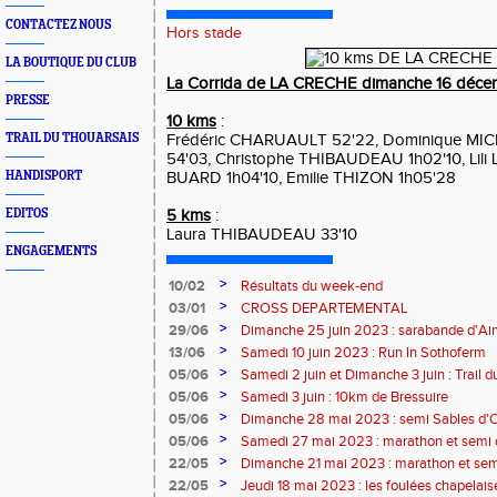
CONTACTEZ NOUS
Hors stade
LA BOUTIQUE DU CLUB
La Corrida de LA CRECHE dimanche 16 déce
PRESSE
10 kms
:
TRAIL DU THOUARSAIS
Frédéric CHARUAULT 52'22, Dominique MIC
54'03, Christophe THIBAUDEAU 1h02'10, Lili 
HANDISPORT
BUARD 1h04'10, Emilie THIZON 1h05'28
EDITOS
5 kms
:
Laura THIBAUDEAU 33'10
ENGAGEMENTS
>
10/02
Résultats du week-end
>
03/01
CROSS DEPARTEMENTAL
>
29/06
Dimanche 25 juin 2023 : sarabande d'Air
>
13/06
Samedi 10 juin 2023 : Run In Sothoferm
>
05/06
Samedi 2 juin et Dimanche 3 juin : Trail 
Velay
>
05/06
Samedi 3 juin : 10km de Bressuire
>
05/06
Dimanche 28 mai 2023 : semi Sables d'
>
05/06
Samedi 27 mai 2023 : marathon et semi
>
22/05
Dimanche 21 mai 2023 : marathon et sem
>
22/05
Jeudi 18 mai 2023 : les foulées chapelais