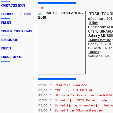
CONTACTEZ NOUS
Trail
TRAIL TOURL
LA BOUTIQUE DU CLUB
décembre 201
31km
:
PRESSE
Christophe ROB
Charly GIRARD 
TRAIL DU THOUARSAIS
Johnny MUSSID
16kms nature
HANDISPORT
Charly PICARD 
BARANGER 1h1
EDITOS
10kms
:
Valentine DAVI
ENGAGEMENTS
>
10/02
Résultats du week-end
>
03/01
CROSS DEPARTEMENTAL
>
29/06
Dimanche 25 juin 2023 : sarabande d'Air
>
13/06
Samedi 10 juin 2023 : Run In Sothoferm
>
05/06
Samedi 2 juin et Dimanche 3 juin : Trail 
Velay
>
05/06
Samedi 3 juin : 10km de Bressuire