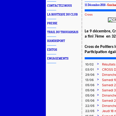
11 Décembre 2018 -
Guicha
CONTACTEZ NOUS
Cross
LA BOUTIQUE DU CLUB
PRESSE
Le 9 décembre, Cr
TRAIL DU THOUARSAIS
a fini
7ème en 32'
HANDISPORT
Cross de Poitiers
EDITOS
Participation ég
ENGAGEMENTS
>
10/02
Résultat
>
03/01
CROSS 
>
29/06
Dimanche 
>
13/06
Samedi 10
>
05/06
Samedi 2 
Velay
>
05/06
Samedi 3 
>
05/06
Dimanche
>
05/06
Samedi 2
>
22/05
Dimanche
>
22/05
Jeudi 18 
>