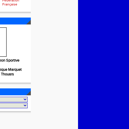
Fédération
Française
ion Sportive
nique Marquet
S Thouars