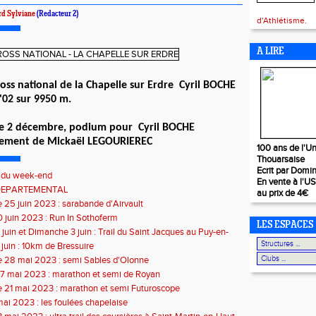
rd Sylviane
(Redacteur 2)
d'Athlétisme.
A LIRE
oss national de la Chapelle sur Erdre Cyril BOCHE
02 sur 9950 m.
 le 2 décembre, podium pour Cyril BOCHE
alement de Mickaël LEGOURIEREC
100 ans de l'Un
Thouarsaise
Ecrit par Domi
s du week-end
En vente à l'U
DEPARTEMENTAL
au prix de 4€
25 juin 2023 : sarabande d'Airvault
 juin 2023 : Run In Sothoferm
LES ESPACES
juin et Dimanche 3 juin : Trail du Saint Jacques au Puy-en-
juin : 10km de Bressuire
 28 mai 2023 : semi Sables d'Olonne
7 mai 2023 : marathon et semi de Royan
 21 mai 2023 : marathon et semi Futuroscope
mai 2023 : les foulées chapelaise