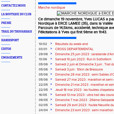
CONTACTEZ NOUS
Marche nordique
LA BOUTIQUE DU CLUB
Ce dimanche 19 novembre, Yves LUCAS a part
PRESSE
Nordique à ERCE LAMEE (35), dans la Vallée
Parcours de 14,5kms, accidenté, technique a
TRAIL DU THOUARSAIS
Félicitations à Yves qui finit 9ème en 1h43.
HANDISPORT
>
10/02
Résultats du week-end
>
03/01
CROSS DEPARTEMENTAL
EDITOS
>
29/06
Dimanche 25 juin 2023 : sarabande d'Air
ENGAGEMENTS
>
13/06
Samedi 10 juin 2023 : Run In Sothoferm
>
05/06
Samedi 2 juin et Dimanche 3 juin : Trail 
Velay
>
05/06
Samedi 3 juin : 10km de Bressuire
>
05/06
Dimanche 28 mai 2023 : semi Sables d'
>
05/06
Samedi 27 mai 2023 : marathon et semi
>
22/05
Dimanche 21 mai 2023 : marathon et sem
>
22/05
Jeudi 18 mai 2023 : les foulées chapelais
>
16/05
Samedi 13 mai 2023 : ultra trail des cour
>
09/05
Dimanche 7 mai 2023 : 26ème Galopade 
>
02/05
Samedi 29 avril 2023 : foulée Neuville du
>
24/04
Dimanche 23 avril 2023 : semi marathon