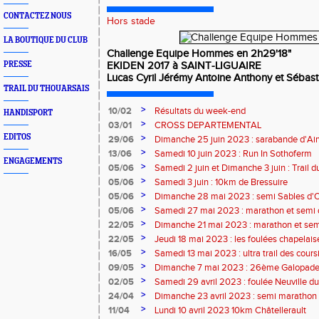
CONTACTEZ NOUS
Hors stade
LA BOUTIQUE DU CLUB
Challenge Equipe Hommes en 2h29'18"
PRESSE
EKIDEN 2017 à SAINT-LIGUAIRE
Lucas Cyril Jérémy Antoine Anthony et Sébast
TRAIL DU THOUARSAIS
>
10/02
Résultats du week-end
HANDISPORT
>
03/01
CROSS DEPARTEMENTAL
EDITOS
>
29/06
Dimanche 25 juin 2023 : sarabande d'Air
>
13/06
Samedi 10 juin 2023 : Run In Sothoferm
ENGAGEMENTS
>
05/06
Samedi 2 juin et Dimanche 3 juin : Trail 
Velay
>
05/06
Samedi 3 juin : 10km de Bressuire
>
05/06
Dimanche 28 mai 2023 : semi Sables d'
>
05/06
Samedi 27 mai 2023 : marathon et semi
>
22/05
Dimanche 21 mai 2023 : marathon et sem
>
22/05
Jeudi 18 mai 2023 : les foulées chapelais
>
16/05
Samedi 13 mai 2023 : ultra trail des cour
>
09/05
Dimanche 7 mai 2023 : 26ème Galopade 
>
02/05
Samedi 29 avril 2023 : foulée Neuville du
>
24/04
Dimanche 23 avril 2023 : semi marathon
>
11/04
Lundi 10 avril 2023 10km Châtellerault