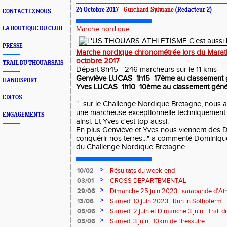
24 Octobre 2017 -
Guichard Sylviane
(Redacteur 2)
CONTACTEZ NOUS
LA BOUTIQUE DU CLUB
Marche nordique
PRESSE
Marche nordique chronométrée lors du Mara
octobre 2017
TRAIL DU THOUARSAIS
Départ 8h45 - 246 marcheurs sur le 11 kms
Genviève LUCAS 1h15 17ème au classement g
HANDISPORT
Yves LUCAS 1h10 10ème au classement géné
EDITOS
"...sur le Challenge Nordique Bretagne, nous 
une marcheuse exceptionnelle techniquement et
ENGAGEMENTS
ainsi. Et Yves c'est top aussi.
En plus Genviève et Yves nous viennent de
conquérir nos terres..." a commenté Domini
du Challenge Nordique Bretagne
>
10/02
Résultats du week-end
>
03/01
CROSS DEPARTEMENTAL
>
29/06
Dimanche 25 juin 2023 : sarabande d'Air
>
13/06
Samedi 10 juin 2023 : Run In Sothoferm
>
05/06
Samedi 2 juin et Dimanche 3 juin : Trail 
Velay
>
05/06
Samedi 3 juin : 10km de Bressuire