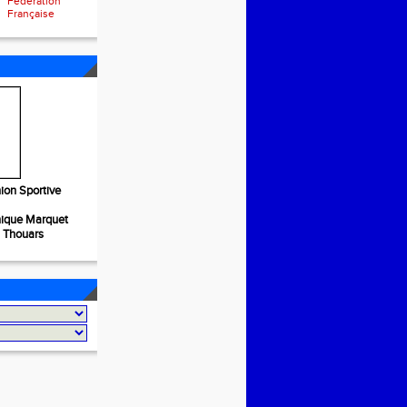
Fédération
Française
ion Sportive
nique Marquet
S Thouars