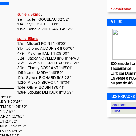
d'Athlétisme.
sur le 7.5kms
:
9è Julien GOUBEAU 32'52"
A LIRE
10è Cyril BOUTET 33'11"
105è Isabelle RIDOUARD 45'25"
sur le 15kms
:
12è Mickaël POINT 1h01'33"
31è Jérôme AUDURIER 1h06'16"
47è Maxime RABIT 1h09'09"
52è Jacky NOVELLO 1h10'11" 1erV3
76è Sylvain COURILLEAU 1h12'59"
100 ans de l'Un
89è Thierry BOSSANT 1h15'01"
Thouarsaise
105è Joël HARDY 1h16'52"
Ecrit par Domi
121è Sylvain RICHARD 1h18'28"
En vente à l'U
122è Mickaël BICHON 1h18'34"
au prix de 4€
124è Olivier BODIN 1h18'41"
128è Edouard DEHOUX 1h18'59"
h19'11"
LES ESPACES
ARD 1h22'46"
TEMPS 1h25'52"
1h27'52"
HARD 1h27'52"
 1h27'52"
ENEAU 1h27'52"
NT 1h32'02"