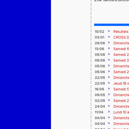
231è Bertrand BRISS
>
10/02
Résultat
>
03/01
CROSS 
>
29/06
Dimanche 
>
13/06
Samedi 10
>
05/06
Samedi 2 
Velay
>
05/06
Samedi 3 
>
05/06
Dimanche
>
05/06
Samedi 2
>
22/05
Dimanche
>
22/05
Jeudi 18 
>
16/05
Samedi 13
>
09/05
Dimanche
>
02/05
Samedi 29
>
24/04
Dimanche
>
11/04
Lundi 10 
>
04/04
Dimanche 
>
04/04
Dimanche 