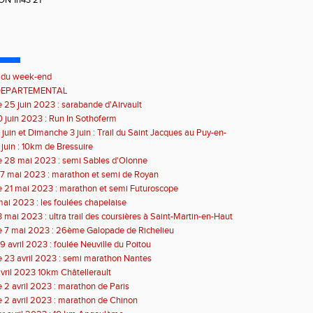
ON 1h43'21"
s du week-end
DEPARTEMENTAL
25 juin 2023 : sarabande d'Airvault
 juin 2023 : Run In Sothoferm
juin et Dimanche 3 juin : Trail du Saint Jacques au Puy-en-
juin : 10km de Bressuire
 28 mai 2023 : semi Sables d'Olonne
7 mai 2023 : marathon et semi de Royan
 21 mai 2023 : marathon et semi Futuroscope
mai 2023 : les foulées chapelaise
 mai 2023 : ultra trail des coursières à Saint-Martin-en-Haut
 7 mai 2023 : 26ème Galopade de Richelieu
 avril 2023 : foulée Neuville du Poitou
 23 avril 2023 : semi marathon Nantes
avril 2023 10km Châtellerault
2 avril 2023 : marathon de Paris
2 avril 2023 : marathon de Chinon