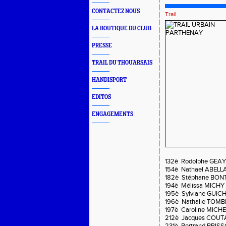
CONTACTEZ NOUS
Trail
LA BOUTIQUE DU CLUB
PRESSE
TRAIL DU THOUARSAIS
HANDISPORT
EDITOS
ENGAGEMENTS
132è Rodolphe GEAY 1
154è Nathael ABELL
182è Stéphane BON
194è Mélissa MICHY 
195è Sylviane GUIC
196è Nathalie TOMBE
197è Caroline MICH
212è Jacques COUTA