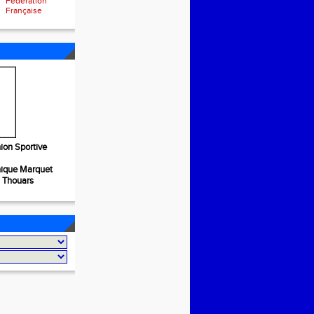
Fédération
Française
ion Sportive
nique Marquet
S Thouars