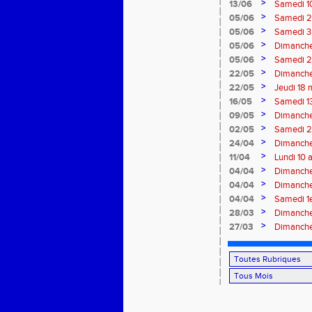
>
13/06
Samedi 10
>
05/06
Samedi 2 
Velay
>
05/06
Samedi 3 
>
05/06
Dimanche
>
05/06
Samedi 2
>
22/05
Dimanche
>
22/05
Jeudi 18 
>
16/05
Samedi 13
>
09/05
Dimanche
>
02/05
Samedi 29
>
24/04
Dimanche
>
11/04
Lundi 10 
>
04/04
Dimanche 
>
04/04
Dimanche 
>
04/04
Samedi 1e
>
28/03
Dimanche
>
27/03
Dimanche