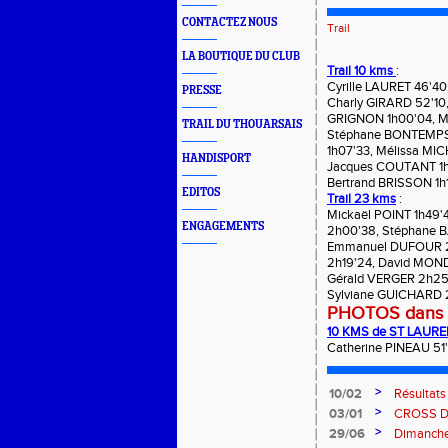
CONTACTEZ NOUS
Trail
LA BOUTIQUE DU CLUB
Trail 10 kms
:
Cyrille LAURET 46'4
PRESSE
Charly GIRARD 52'10
GRIGNON 1h00'04, Mi
TRAIL DU THOUARSAIS
Stéphane BONTEMPS 1
1h07'33, Mélissa MI
HANDISPORT
Jacques COUTANT 1h1
Bertrand BRISSON 1h1
EDITOS
Trail 23 kms
:
Mickaël POINT 1h49'
ENGAGEMENTS
2h00'38, Stéphane 
Emmanuel DUFOUR 2h
2h19'24, David MON
Gérald VERGER 2h25'
Sylviane GUICHARD 
PHOTOS dans
10 KMS de ST LAUR
Catherine PINEAU 5
>
10/02
Résultat
>
03/01
CROSS 
>
29/06
Dimanche 