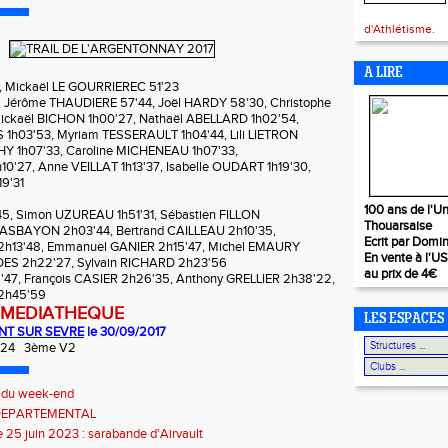
d'Athlétisme.
A LIRE
0, Mickaël LE GOURRIEREC 51'23
, Jérôme THAUDIERE 57'44, Joël HARDY 58'30, Christophe
ckaël BICHON 1h00'27, Nathaël ABELLARD 1h02'54,
h03'53, Myriam TESSERAULT 1h04'44, Lili LIETRON
CHY 1h07'33, Caroline MICHENEAU 1h07'33,
0'27, Anne VEILLAT 1h13'37, Isabelle OUDART 1h19'30,
9'31
100 ans de l'Un
45, Simon UZUREAU 1h51'31, Sébastien FILLON
Thouarsaise
BASBAYON 2h03'44, Bertrand CAILLEAU 2h10'35,
Ecrit par Domi
13'48, Emmanuel GANIER 2h15'47, Michel EMAURY
En vente à l'U
DES 2h22'27, Sylvain RICHARD 2h23'56
au prix de 4€
47, François CASIER 2h26'35, Anthony GRELLIER 2h38'22,
2h45'59
 MEDIATHEQUE
LES ESPACES
ENT SUR SEVRE
le 30/09/2017
1'24 3ème V2
s du week-end
DEPARTEMENTAL
25 juin 2023 : sarabande d'Airvault