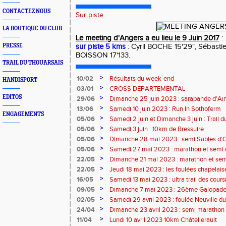
CONTACTEZ NOUS
Sur piste
LA BOUTIQUE DU CLUB
Le meeting d'Angers a eu lieu le 9 Juin 2017
:
PRESSE
sur piste 5 kms
: Cyril BOCHE 15'29", Sébasti
BOISSON 17'133.
TRAIL DU THOUARSAIS
>
10/02
Résultats du week-end
HANDISPORT
>
03/01
CROSS DEPARTEMENTAL
EDITOS
>
29/06
Dimanche 25 juin 2023 : sarabande d'Air
>
13/06
Samedi 10 juin 2023 : Run In Sothoferm
ENGAGEMENTS
>
05/06
Samedi 2 juin et Dimanche 3 juin : Trail 
Velay
>
05/06
Samedi 3 juin : 10km de Bressuire
>
05/06
Dimanche 28 mai 2023 : semi Sables d'
>
05/06
Samedi 27 mai 2023 : marathon et semi
>
22/05
Dimanche 21 mai 2023 : marathon et sem
>
22/05
Jeudi 18 mai 2023 : les foulées chapelais
>
16/05
Samedi 13 mai 2023 : ultra trail des cour
>
09/05
Dimanche 7 mai 2023 : 26ème Galopade 
>
02/05
Samedi 29 avril 2023 : foulée Neuville du
>
24/04
Dimanche 23 avril 2023 : semi marathon
>
11/04
Lundi 10 avril 2023 10km Châtellerault