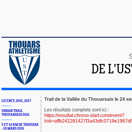
DE L'U
Trail de la Vallée du Thouarsais le 24 
LICENCE 2026_2027
Les résultats complets sont ici :
URBAN TRAIL
https://resultat.chrono-start.com/event?
THOUARSAIS 2026
link=affb242281427f3a43dfc0719e1987df
5 ET 10 KM DE THOUARS
- 28 MARS 2026